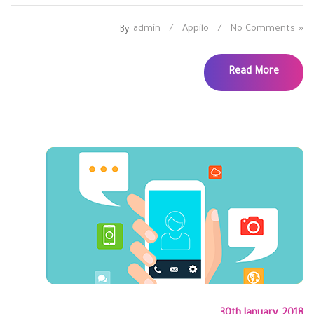
admin
/
Appilo
/
No Comments »
By:
Read More
30th January, 2018