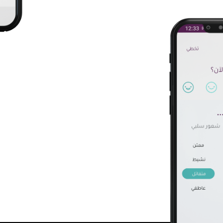
عبر عن امتنان
تعرف على نفسك و افهم ما ي
أحد معززات السعادة، إذ يساع
الوعي لما تعيشه وما تشعر ب
حمل التطبيق الاَن