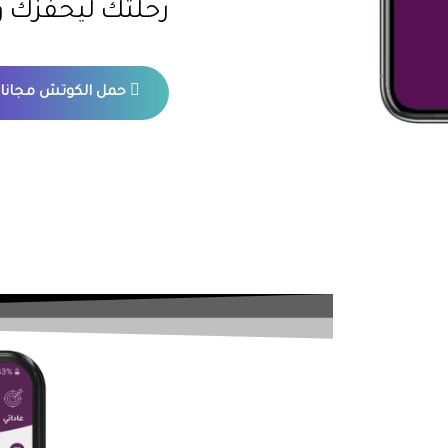
رحلتك ليحفزك
حمل الكوتش مجانا